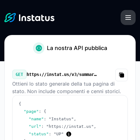
Instatus - La nostra API pubblica
La nostra API pubblica
GET
https://instat.us/v3/summary.json
Copy
Ottieni lo stato generale della tua pagina di
stato. Non include componenti e cenni storici.
{
"page"
:
{
"name"
:
"Instatus"
,
"url"
:
"https://instat.us"
,
"status"
:
"UP"