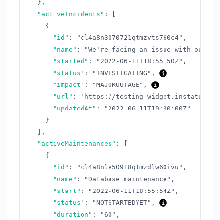
}
,
"activeIncidents"
:
[
{
"id"
:
"cl4a8n3070721qtmzvts760c4"
,
"name"
:
"We're facing an issue with our AP
"started"
:
"2022-06-11T18:55:50Z"
,
"status"
:
"INVESTIGATING"
,
"impact"
:
"MAJOROUTAGE"
,
"url"
:
"https://testing-widget.instatus.co
"updatedAt"
:
"2022-06-11T19:30:00Z"
}
]
,
"activeMaintenances"
:
[
{
"id"
:
"cl4a8nlv50918qtmzdlw60ivu"
,
"name"
:
"Database maintenance"
,
"start"
:
"2022-06-11T18:55:54Z"
,
"status"
:
"NOTSTARTEDYET"
,
"duration"
:
"60"
,