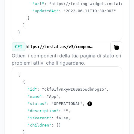
"url"
:
"https://testing-widget.instatus.co
"updatedAt"
:
"2022-06-11T19:30:00Z"
}
]
}
GET
https://instat.us/v3/components.json
Copy
Ottieni i componenti della tua pagina di stato e i
problemi attivi che li riguardano.
[
{
"id"
:
"ckf01fvnxywz60a35wdbn5gz5"
,
"name"
:
"App"
,
"status"
:
"OPERATIONAL"
,
"description"
:
""
,
"isParent"
:
false
,
"children"
:
[
]
}