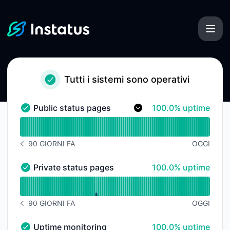
Instatus - Pagina di stato
Tutti i sistemi sono operativi
100% - uptime
Public status pages
100.0% uptime
Public status pages - Operativo
Leggi il grafico dei tempi di attività per Public status
90 GIORNI FA
OGGI
CRONOLOGIA DEGLI AVVISI 90 GIORNI FA
100% - uptime
Private status pages
100.0% uptime
Private status pages - Operativo
Leggi il grafico dei tempi di attività per Private statu
90 GIORNI FA
OGGI
CRONOLOGIA DEGLI AVVISI 90 GIORNI FA
100% - uptime
Uptime monitoring
100.0% uptime