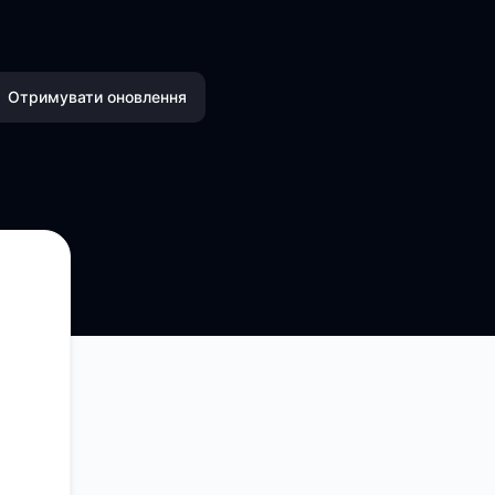
Отримувати оновлення
Email
SMS
Slack
Microsoft Teams
Discord
Чат Google
Webhook