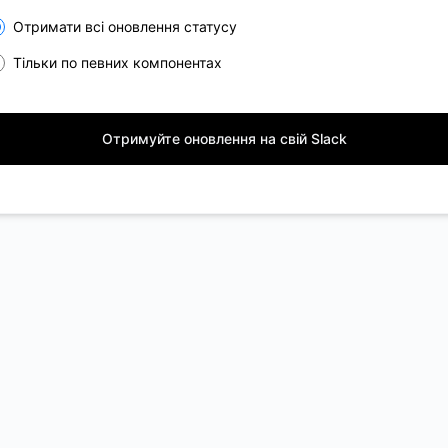
lect the components you want to receive updates for
Отримати всі оновлення статусу
Тільки по певних компонентах
Отримуйте оновлення на свій Slack