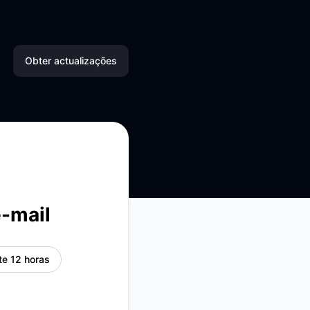
Obter actualizações
Email
SMS
Slack
Microsoft Teams
e-mail
Discord
e 12 horas
Bate-papo do
Google