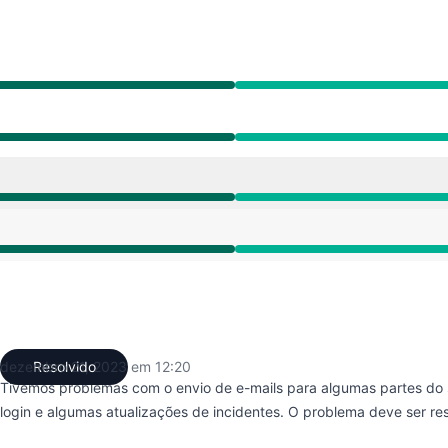
20 AM para 12:20 PM
20 AM para 12:20 PM
20 AM para 12:20 PM
20 AM para 12:20 PM
dezembro 21, 2023 em 12:20
Resolvido
UTC
Tivemos problemas com o envio de e-mails para algumas partes do s
login e algumas atualizações de incidentes. O problema deve ser re