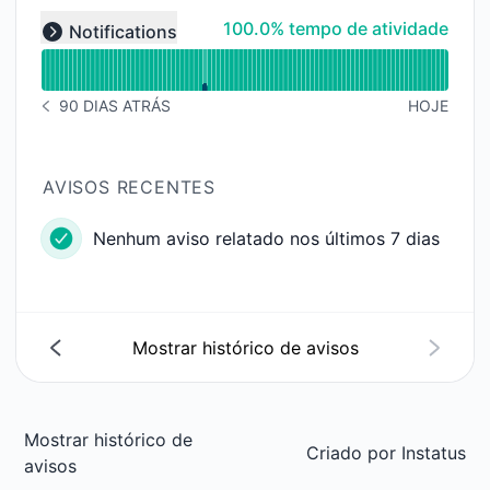
Ler gráfico de tempo de atividade para undefined
100% - tempo de atividade
100.0% tempo de atividade
Notifications
Expand group
90 DIAS ATRÁS
HOJE
HISTÓRICO DE AVISOS 90 DIAS ATRÁS
AVISOS RECENTES
Nenhum aviso relatado nos últimos 7 dias
Mostrar histórico de avisos
Mostrar histórico de
Criado por
Instatus
avisos