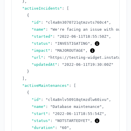
}
,
"activeIncidents"
:
[
{
"id"
:
"cl4a8n3070721qtmzvts760c4"
,
"name"
:
"We're facing an issue with our AP
"started"
:
"2022-06-11T18:55:50Z"
,
"status"
:
"INVESTIGATING"
,
"impact"
:
"MAJOROUTAGE"
,
"url"
:
"https://testing-widget.instatus.co
"updatedAt"
:
"2022-06-11T19:30:00Z"
}
]
,
"activeMaintenances"
:
[
{
"id"
:
"cl4a8nlv50918qtmzdlw60ivu"
,
"name"
:
"Database maintenance"
,
"start"
:
"2022-06-11T18:55:54Z"
,
"status"
:
"NOTSTARTEDYET"
,
"duration"
:
"60"
,