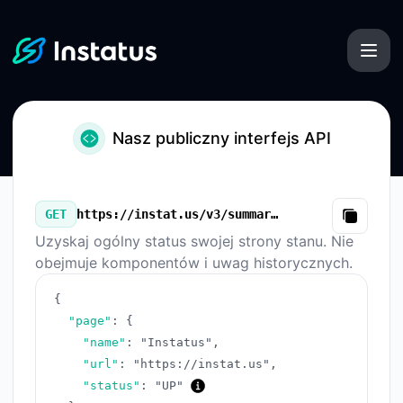
Instatus - Nasz publiczny interfejs API
Nasz publiczny interfejs API
GET
https://instat.us/v3/summary.json
Copy
Uzyskaj ogólny status swojej strony stanu. Nie
obejmuje komponentów i uwag historycznych.
{
"page"
:
{
"name"
:
"Instatus"
,
"url"
:
"https://instat.us"
,
"status"
:
"UP"