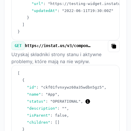
"url"
:
"https://testing-widget.instatus.co
"updatedAt"
:
"2022-06-11T19:30:00Z"
}
]
}
GET
https://instat.us/v3/components.json
Copy
Uzyskaj składniki strony stanu i aktywne
problemy, które mają na nie wpływ.
[
{
"id"
:
"ckf01fvnxywz60a35wdbn5gz5"
,
"name"
:
"App"
,
"status"
:
"OPERATIONAL"
,
"description"
:
""
,
"isParent"
:
false
,
"children"
:
[
]
}