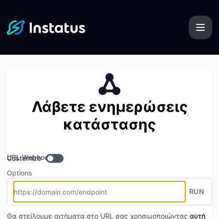
Instatus - Λάβετε ενημερώσεις μέσω Webhook
Λάβετε ενημερώσεις
κατάστασης
URL Webhook
Customize
Options
RUN
Θα στείλουμε αιτήματα στο URL σας χρησιμοποιώντας
αυτή