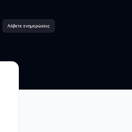
Λάβετε ενημερώσεις
Email
SMS
Slack
Microsoft Teams
Discord
Google Chat
Webhook