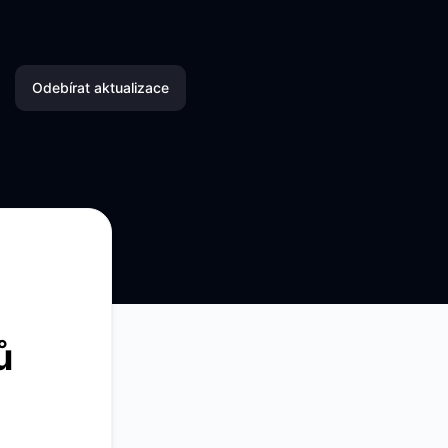
Odebírat aktualizace
E-mail
SMS
Slack
Microsoft Teams
ů
Discord
Google Chat
Webhook