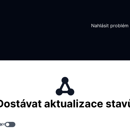
Nahlásit problém
Dostávat aktualizace stav
hooky
e