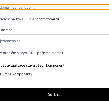
žádost na tvé URL dle
tohoto formátu
á adresa
 problém s tvým URL, pošleme ti email.
e components you want to receive updates for
ávat aktualizace stavů všech komponent
e určité komponenty
Odebírat