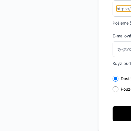
Pošleme 
E-mailov
Když bude
Select th
Dost
Pouz