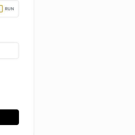
RUN
RSS
Atom
API