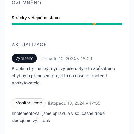
OVLIVNĚNO
Stránky veřejného stavu
Částečný výpadek z 5:55 PM do 6:09 PM
AKTUALIZACE
Vyřešeno
listopadu 10, 2024 v 18:09
UTC
Problém by měl být nyní vyřešen. Bylo to způsobeno
chybným přenosem projektu na našeho frontend
poskytovatele.
Monitorujeme
listopadu 10, 2024 v 17:55
UTC
Implementovali jsme opravu a v současné době
sledujeme výsledek.