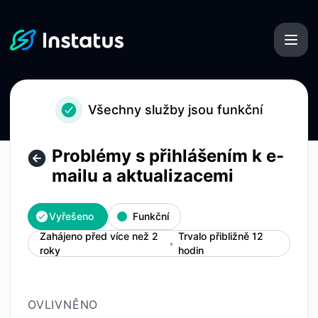
Instatus - Problémy s přihlášením k e-mailu a aktualizacem
Všechny služby jsou funkční
Problémy s přihlášením k e-
mailu a aktualizacemi
Vyřešeno
Funkční
Zahájeno před více než 2
Trvalo přibližně 12
roky
hodin
OVLIVNĚNO