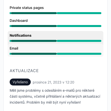
Private status pages
Funkční z 12:20 AM do 12:20 PM
Dashboard
Funkční z 12:20 AM do 12:20 PM
Notifications
Funkční z 12:20 AM do 12:20 PM
Email
Funkční z 12:20 AM do 12:20 PM
AKTUALIZACE
Vyřešeno
prosince 21, 2023 v 12:20
UTC
Měli jsme problémy s odesíláním e-mailů pro některé
části systému, včetně přihlášení a některých aktualizací
incidentů. Problém by měl být nyní vyřešen!