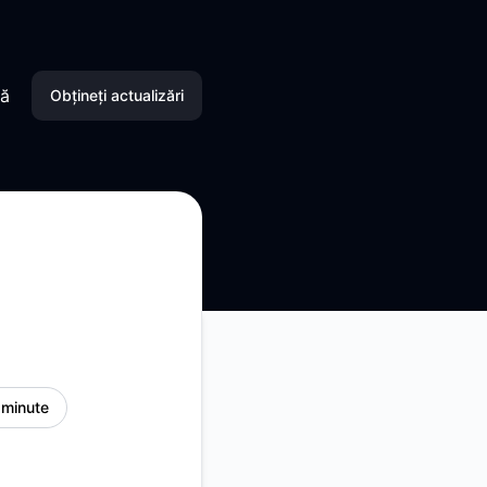
mă
Obțineți actualizări
Email
SMS
Slack
Microsoft Teams
Discord
 minute
Google Chat
Webhook