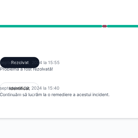
din 3:40 PM către 3:55 PM
septembrie 26, 2024 la 15:55
Rezolvat
UTC
Problema a fost rezolvată!
septembrie 26, 2024 la 15:40
Identificat
UTC
Continuăm să lucrăm la o remediere a acestui incident.