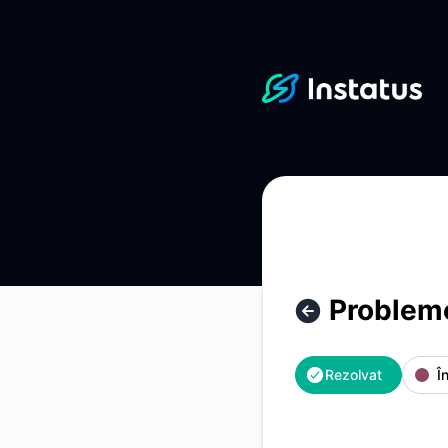
Instatus - Probleme la accesarea tabloului de bord – Detalii
Probleme
Rezolvat
Î