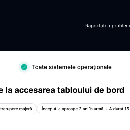
le incidentului
Raportați o proble
Toate sistemele operaționale
 la accesarea tabloului de bord
ntrerupere majoră
Început la aproape 2 ani în urmă
A durat 15