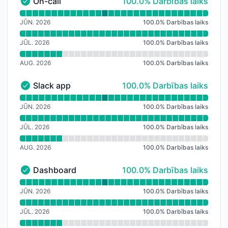
100% - Darbības laiks
On-call
100.0% Darbības laiks
On-call - Darbojas
Lasīt darbības laika grafiku On-call
JŪN. 2026
100.0
%
Darbības laiks
JŪL. 2026
100.0
%
Darbības laiks
AUG. 2026
100.0
%
Darbības laiks
100% - Darbības laiks
Slack app
100.0% Darbības laiks
Slack app - Darbojas
Lasīt darbības laika grafiku Slack app
JŪN. 2026
100.0
%
Darbības laiks
JŪL. 2026
100.0
%
Darbības laiks
AUG. 2026
100.0
%
Darbības laiks
100% - Darbības laiks
Dashboard
100.0% Darbības laiks
Dashboard - Darbojas
Lasīt darbības laika grafiku Dashboard
JŪN. 2026
100.0
%
Darbības laiks
JŪL. 2026
100.0
%
Darbības laiks