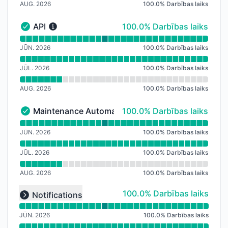
AUG. 2026
100.0
%
Darbības laiks
100% - Darbības laiks
API
100.0% Darbības laiks
API - Darbojas
Lasīt darbības laika grafiku API
JŪN. 2026
100.0
%
Darbības laiks
JŪL. 2026
100.0
%
Darbības laiks
AUG. 2026
100.0
%
Darbības laiks
100% - Darbības laiks
Maintenance Automations
100.0% Darbības laiks
Maintenance Automations - Darbojas
Lasīt darbības laika grafiku Maintenance Automations
JŪN. 2026
100.0
%
Darbības laiks
JŪL. 2026
100.0
%
Darbības laiks
AUG. 2026
100.0
%
Darbības laiks
Lasīt darbības laika grafiku undefined
100% - Darbības laiks
100.0% Darbības laiks
Notifications
Expand group
JŪN. 2026
100.0
%
Darbības laiks