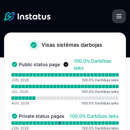
Instatus - Paziņojumu vēsture
Visas sistēmas darbojas
100% - Darbības laiks
100.0% Darbības
Public status pages
Public status pages - Darbojas
laiks
Lasīt darbības laika grafiku Public status pages
JŪN. 2026
100.0
%
Darbības laiks
JŪL. 2026
100.0
%
Darbības laiks
AUG. 2026
100.0
%
Darbības laiks
100% - Darbības laiks
Private status pages
100.0% Darbības laiks
Private status pages - Darbojas
Lasīt darbības laika grafiku Private status pages
JŪN. 2026
100.0
%
Darbības laiks