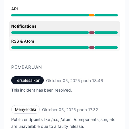
API
Gangguan Sebagian dari 5:32 PM ke 6:46 PM
Notifications
Gangguan Besar dari 5:32 PM ke 6:46 PM
RSS & Atom
Gangguan Besar dari 5:32 PM ke 6:46 PM
PEMBARUAN
Terselesaikan
Oktober 05, 2025 pada 18.46
UTC
This incident has been resolved.
Menyelidiki
Oktober 05, 2025 pada 17.32
UTC
Public endpoints like /rss, /atom, /components.json, etc
are unavailable due to a faulty release.