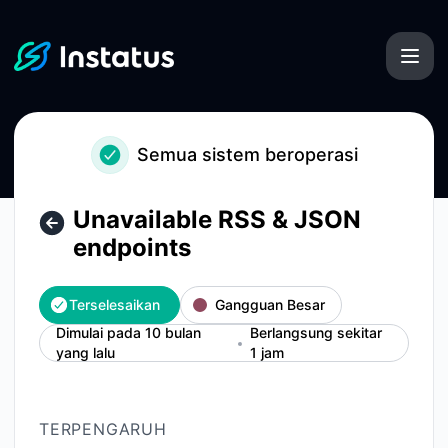
Instatus - Unavailable RSS & JSON endpoints – Detail insid
Semua sistem beroperasi
Unavailable RSS & JSON
endpoints
Terselesaikan
Gangguan Besar
Dimulai pada 10 bulan
Berlangsung sekitar
yang lalu
1 jam
TERPENGARUH