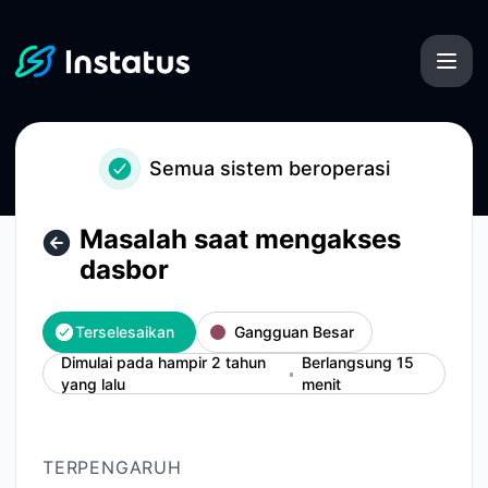
Instatus - Masalah saat mengakses dasbor – Detail insiden
Semua sistem beroperasi
Masalah saat mengakses
dasbor
Terselesaikan
Gangguan Besar
Dimulai pada hampir 2 tahun
Berlangsung 15
yang lalu
menit
TERPENGARUH