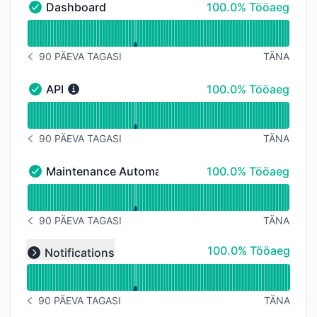
100% - Tööaeg
Dashboard
100.0% Tööaeg
Dashboard - Töökorras
Lugege tööaja graafikut jaoks Dashboard
90 PÄEVA TAGASI
TÄNA
TEAVITUSTE AJALUGU 90 PÄEVA TAGASI
100% - Tööaeg
API
100.0% Tööaeg
API - Töökorras
Lugege tööaja graafikut jaoks API
90 PÄEVA TAGASI
TÄNA
TEAVITUSTE AJALUGU 90 PÄEVA TAGASI
100% - Tööaeg
Maintenance Automations
100.0% Tööaeg
Maintenance Automations - Töökorras
Lugege tööaja graafikut jaoks Maintenance Automati
90 PÄEVA TAGASI
TÄNA
TEAVITUSTE AJALUGU 90 PÄEVA TAGASI
Lugege tööaja graafikut jaoks undefined
100% - Tööaeg
100.0% Tööaeg
Notifications
Expand group
90 PÄEVA TAGASI
TÄNA
TEAVITUSTE AJALUGU 90 PÄEVA TAGASI