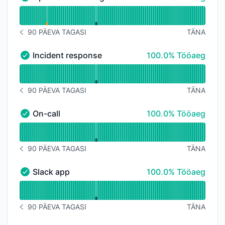
Uptime monitoring - Töökorras
Lugege tööaja graafikut jaoks Uptime monitoring
90 PÄEVA TAGASI
TÄNA
TEAVITUSTE AJALUGU 90 PÄEVA TAGASI
100% - Tööaeg
Incident response
100.0% Tööaeg
Incident response - Töökorras
Lugege tööaja graafikut jaoks Incident response
90 PÄEVA TAGASI
TÄNA
TEAVITUSTE AJALUGU 90 PÄEVA TAGASI
100% - Tööaeg
On-call
100.0% Tööaeg
On-call - Töökorras
Lugege tööaja graafikut jaoks On-call
90 PÄEVA TAGASI
TÄNA
TEAVITUSTE AJALUGU 90 PÄEVA TAGASI
100% - Tööaeg
Slack app
100.0% Tööaeg
Slack app - Töökorras
Lugege tööaja graafikut jaoks Slack app
90 PÄEVA TAGASI
TÄNA
TEAVITUSTE AJALUGU 90 PÄEVA TAGASI