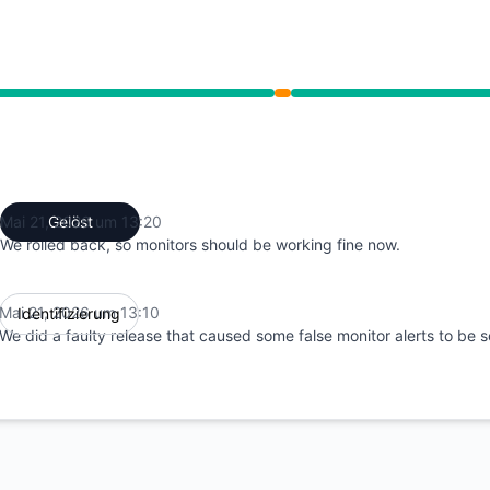
 PM zu 1:20 PM
Mai 21, 2026 um 13:20
Gelöst
UTC
We rolled back, so monitors should be working fine now.
Mai 21, 2026 um 13:10
Identifizierung
UTC
We did a faulty release that caused some false monitor alerts to be 