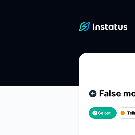
Instatus - False monitor alerts – Details zu Vorfällen
False mo
Gelöst
Teil