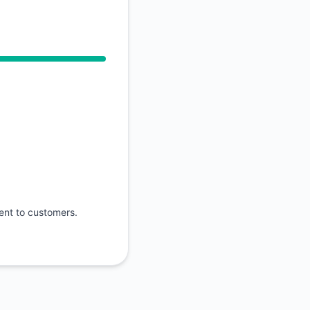
RSS
Atom
API
sent to customers.