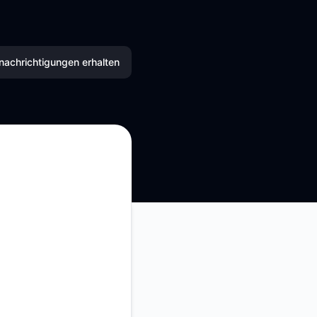
nachrichtigungen erhalten
E-Mail
SMS
Slack
Microsoft Teams
Discord
Google Chat
Webhook