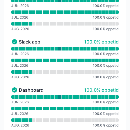
Læs oppetidsgraf til On-call
JUN. 2026
100.0
%
oppetid
JUL. 2026
100.0
%
oppetid
AUG. 2026
100.0
%
oppetid
100% - oppetid
Slack app
100.0% oppetid
Slack app - Operationel
Læs oppetidsgraf til Slack app
JUN. 2026
100.0
%
oppetid
JUL. 2026
100.0
%
oppetid
AUG. 2026
100.0
%
oppetid
100% - oppetid
Dashboard
100.0% oppetid
Dashboard - Operationel
Læs oppetidsgraf til Dashboard
JUN. 2026
100.0
%
oppetid
JUL. 2026
100.0
%
oppetid
AUG. 2026
100.0
%
oppetid