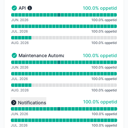
100% - oppetid
API
100.0% oppetid
API - Operationel
Læs oppetidsgraf til API
JUN. 2026
100.0
%
oppetid
JUL. 2026
100.0
%
oppetid
AUG. 2026
100.0
%
oppetid
100% - oppetid
Maintenance Automations
100.0% oppetid
Maintenance Automations - Operationel
Læs oppetidsgraf til Maintenance Automations
JUN. 2026
100.0
%
oppetid
JUL. 2026
100.0
%
oppetid
AUG. 2026
100.0
%
oppetid
Læs oppetidsgraf til undefined
100% - oppetid
100.0% oppetid
Notifications
Expand group
JUN. 2026
100.0
%
oppetid
JUL. 2026
100.0
%
oppetid