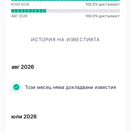
ЮЛИ 2026
100.0
%
достъпност
АВГ 2026
100.0
%
достъпност
ИСТОРИЯ НА ИЗВЕСТИЯТА
авг 2026
Този месец няма докладвани известия
юли 2026